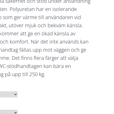
 ha säkerhet och stöd under användning
tten. Polyuretan har en isolerande
 som ger värme till användaren vid
kt, utöver mjuk och bekväm känsla.
ommer att ge en ökad känsla av
 och komfort. När det inte används kan
handtag
fällas upp mot väggen och ge
mme. Det finns flera färger att välja
WC-stödhandtagen kan bära en
g på upp till 250 kg.