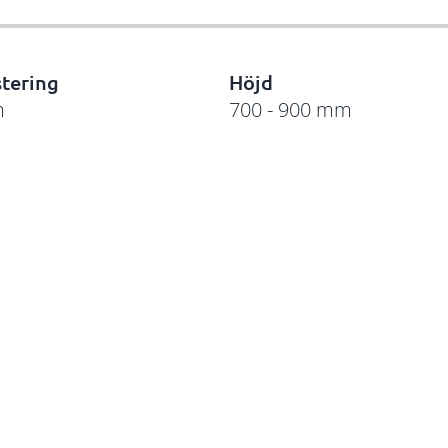
stering
Höjd
m
700 - 900 mm