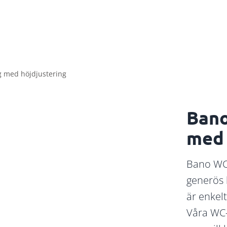
 med höjdjustering
Bano
med 
Bano WC
generös 
är enkelt
Våra
WC-