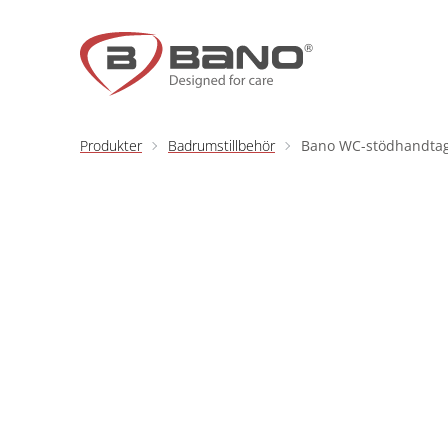
Hoppa till innehåll
Produkter
Badrumstillbehör
Bano WC-stödhandtag