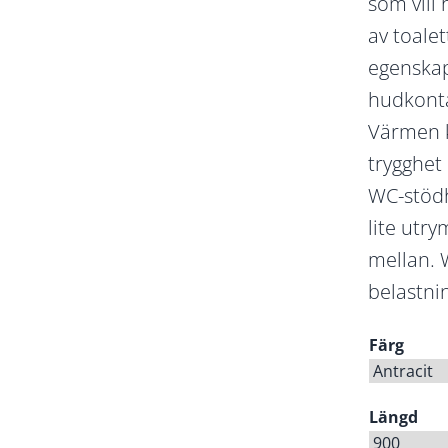
som vill
av toale
egenskap
hudkonta
Värmen k
trygghet
WC-stöd
lite utry
mellan. 
belastnin
Färg
Längd