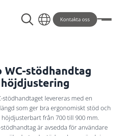
Kontakta oss
Visa/dölj men
 WC-stödhandtag
höjdjustering
-stödhandtaget levereras med en
längd som ger bra ergonomiskt stöd och
 höjdjusterbart från 700 till 900 mm.
stödhandtag
är avsedda för användare