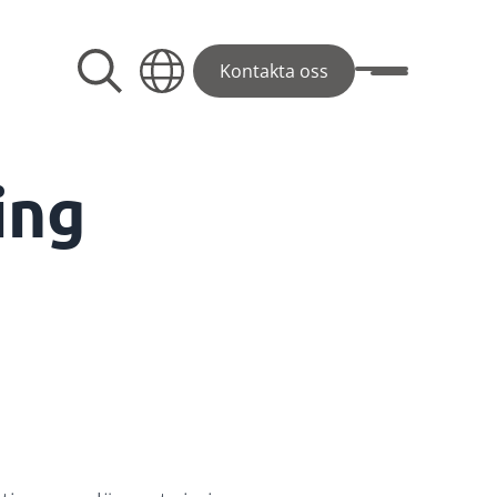
Kontakta oss
Visa/dölj men
ing