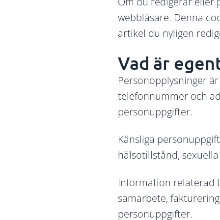
Om du redigerar eller p
webbläsare. Denna cook
artikel du nyligen redi
Vad är egen
Personopplysninger är 
telefonnummer och adr
personuppgifter.
Känsliga personuppgifter
hälsotillstånd, sexuell
Information relaterad 
samarbete, fakturering
personuppgifter.