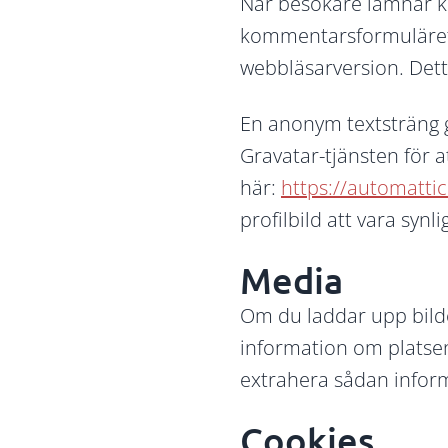
När besökare lämnar k
kommentarsformuläret
webbläsarversion. Detta
En anonym textsträng ge
Gravatar-tjänsten för a
här:
https://automatti
profilbild att vara syn
Media
Om du laddar upp bilde
information om platse
extrahera sådan inform
Cookies