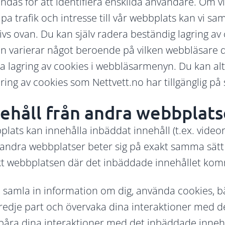
ndas för att identifiera enskilda användare. Om v
pa trafik och intresse till vår webbplats kan vi s
s ovan. Du kan själv radera beständig lagring av 
n varierar något beroende på vilken webbläsare 
a lagring av cookies i webbläsarmenyn. Du kan alte
ng av cookies som Nettvett.no har tillgänglig på 
ehåll från andra webbplats
ats kan innehålla inbäddat innehåll (t.ex. videor, b
n andra webbplatser beter sig på exakt samma sä
 webbplatsen där det inbäddade innehållet kom
 samla in information om dig, använda cookies, b
redje part och övervaka dina interaktioner med 
t spåra dina interaktioner med det inbäddade inneh