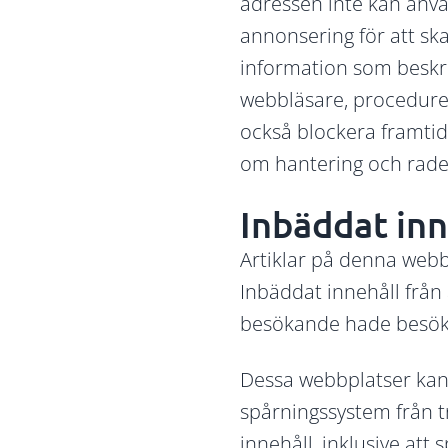
adressen inte kan anvä
annonsering för att ska
information som beskriv
webbläsare, procedure
också blockera framtid
om hantering och raderi
Inbäddat inn
Artiklar på denna webbpl
Inbäddat innehåll frå
besökande hade besökt
Dessa webbplatser kan
spårningssystem från t
innehåll, inklusive at