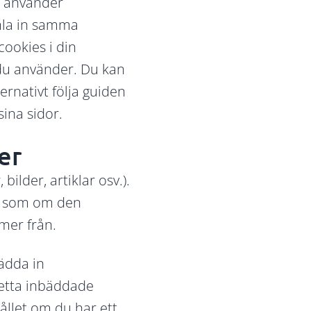
i använder
amla in samma
cookies i din
du använder. Du kan
rnativt följa guiden
sina sidor.
er
ilder, artiklar osv.).
tt som om den
mer från.
ädda in
detta inbäddade
ållet om du har ett