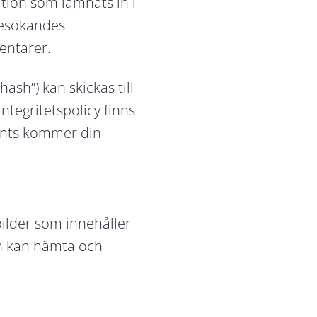
ion som lämnats in i
besökandes
mentarer.
ash”) kan skickas till
ntegritetspolicy finns
änts kommer din
bilder som innehåller
en kan hämta och