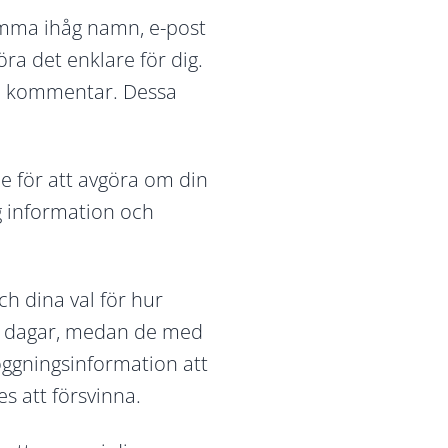
mma ihåg namn, e-post
ra det enklare för dig.
en kommentar. Dessa
ie för att avgöra om din
g information och
h dina val för hur
vå dagar, medan de med
loggningsinformation att
s att försvinna.