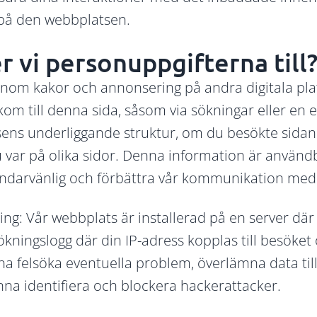
 på den webbplatsen.
 vi personuppgifterna till
Genom kakor och annonsering på andra digitala pla
om till denna sida, såsom via sökningar eller en e
ens underliggande struktur, om du besökte sidan 
 var på olika sidor. Denna information är användb
darvänlig och förbättra vår kommunikation med
ng: Vår webbplats är installerad på en server där 
ökningslogg där din IP-adress kopplas till besöke
nna felsöka eventuella problem, överlämna data ti
nna identifiera och blockera hackerattacker.