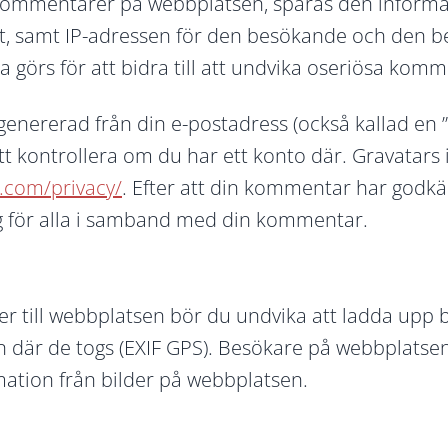
ommentarer på webbplatsen, sparas den informat
, samt IP-adressen för den besökande och den 
 görs för att bidra till att undvika oseriösa kom
nererad från din e-postadress (också kallad en ”h
tt kontrollera om du har ett konto där. Gravatars i
c.com/privacy/
. Efter att din kommentar har godk
lig för alla i samband med din kommentar.
r till webbplatsen bör du undvika att ladda upp 
n där de togs (EXIF GPS). Besökare på webbplats
ation från bilder på webbplatsen.