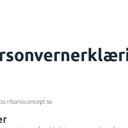
rsonvernerklær
tps://banoconcept.se
er