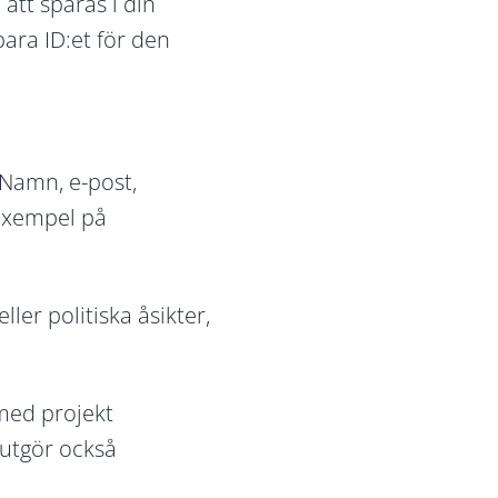
att sparas i din
ara ID:et för den
 Namn, e-post,
exempel på
ller politiska åsikter,
 med projekt
 utgör också