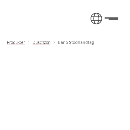
Hoppa till innehåll
Visa/döl
Produkter
Duschzon
Bano Stödhandtag